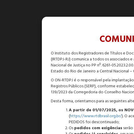
COMUNI
O Instituto dos Registradores de Títulos e Do
(IRTDPJ-RJ) comunica a todos os associados e
Nacional de Justiça no PP nº. 6261-05.2023.2.0
Estado do Rio de Janeiro a Central Nacional –
O ON-RTDPJ é o responsável pela implantação
Registros Públicos (SERP), conforme estabelec
139/2023 da Corregedoria do Conselho Naciona
Desta forma, orientamos para as seguintes al
A partir de 01/07/2025, os NO
(
https://www.rtdbrasil.org.br/
). O a
PEDIDOS foi descontinuado;
Os
pedidos com exigências
serão 